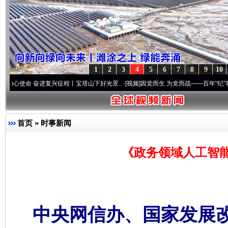
1
2
3
4
5
6
7
8
9
10
 奋进复兴征程丨宝塔山下好光景..
·[视频]
因党而生 为党而战——百年“纪”事⑧加强纪律
首页
»
时事新闻
《政务领域人工智
中央网信办、国家发展