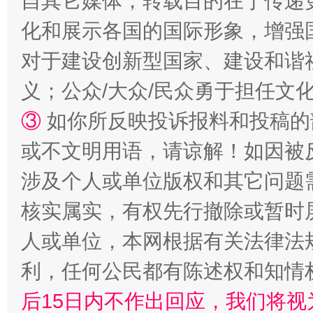
自其它媒体，转载目的在于传递
化和展示各国的国际形象，增强
招工难、用工荒背后
对于建设创新型国家、建设和谐
义；公众/大众/民众勇于担任文
③
如你所反映投诉报料和投稿的
或不文明用语，请谅解！如因被
涉及个人或单位版权和其它问题
核实属实，有权先行撤除或暂时
网上购药对药下症？
人或单位，本网根据有关法律法
利，任何公民都有陈述权和知情
后15日内不作出回应，我们将视