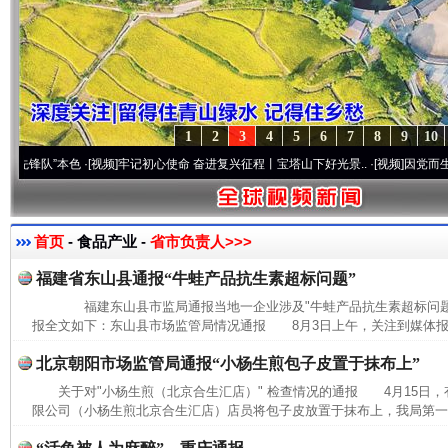
1
2
3
4
5
6
7
8
9
10
队”本色
·[视频]
牢记初心使命 奋进复兴征程丨宝塔山下好光景..
·[视频]
因党而生 为党而
首页
- 食品产业 -
省市负责人>>>
福建省东山县通报“牛蛙产品抗生素超标问题”
福建东山县市监局通报当地一企业涉及"牛蛙产品抗生素超标问题
报全文如下：东山县市场监管局情况通报 8月3日上午，关注到媒体报道
北京朝阳市场监管局通报“小杨生煎包子皮置于抹布上”
关于对"小杨生煎（北京合生汇店）" 检查情况的通报 4月15日
限公司（小杨生煎北京合生汇店）店员将包子皮放置于抹布上，我局第一时