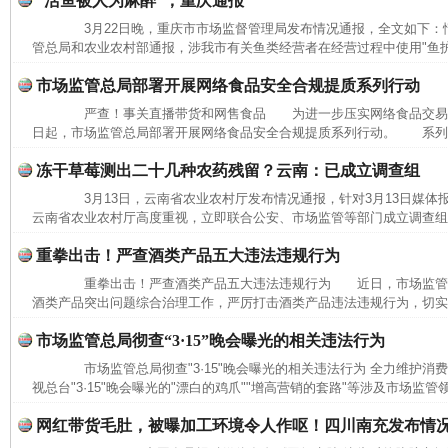
“活鱼被人为麻醉”，重庆通报
3月22日晚，重庆市市场监督管理局发布情况通报，全文如下
管总局和农业农村部通报，涉我市有关鱼类经营者在经营过程中使用"鱼护宝"
市场监管总局部署开展网络食品安全合规提质系列行动
严查！事关直播带货和网售食品 为进一步压实网络食品交易
日起，市场监管总局部署开展网络食品安全合规提质系列行动。 系列行
冻干草莓测出二十几种农药残留？云南：已成立调查组
3月13日，云南省农业农村厅发布情况通报，针对3月13日媒体
云南省农业农村厅高度重视，立即联合公安、市场监管等部门成立调查组，
重拳出击！严查酒类产品五大违法违规行为
重拳出击！严查酒类产品五大违法违规行为 近日，市场监管
酒类产品突出问题综合治理工作，严厉打击酒类产品违法违规行为，切实保
市场监管总局彻查“3·15”晚会曝光的相关违法行为
网上购药对药下症？
市场监管总局彻查"3·15"晚会曝光的相关违法行为 全力维护
视总台"3·15"晚会曝光的"漂白的鸡爪""增高营销的套路"等涉及市场监管
网红带货毛肚，被曝加工环境令人作呕！四川南充发布情