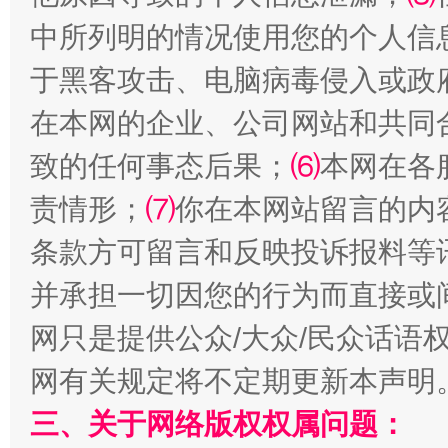
中所列明的情况使用您的个人信
于黑客攻击、电脑病毒侵入或政
在本网的企业、公司网站和共同
解纷+调解+退费，一次搞定
致的任何事态后果；
⑹
本网在各
责情形；
⑺
你在本网站留言的内
条款方可留言和反映投诉报料等
并承担一切因您的行为而直接或
网只是提供公众/大众/民众话语
网有关规定将不定期更新本声明
站台名比不上好声名
三、关于网络版权权属问题：