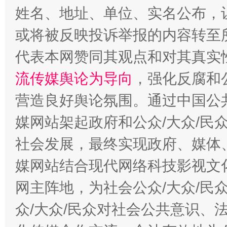
姓名、地址、单位、实名公布，让
或将被反映投诉举报的内容转至
代表本网赞同其观点和对其真实
这是一记警钟！
谢
流传媒舆论为导向
，强化反腐和
营造良好舆论氛围。通过中国公共
媒网站架起政府和公众/大众/民
社会发展，最终实现政府、媒体、
媒网站结合现代网络科技影视文
网主阵地，为社会公众/大众/民
今
在谋一域中谋全局
众/大众/民众对社会公共意识、