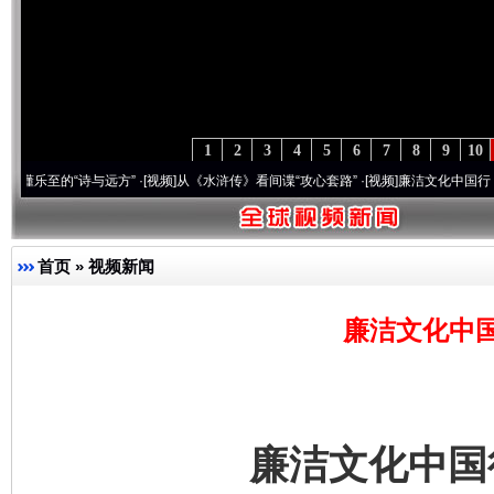
1
2
3
4
5
6
7
8
9
10
“诗与远方”
·[视频]
从《水浒传》看间谍“攻心套路”
·[视频]
廉洁文化中国行丨祁连巍巍
首页
»
视频新闻
廉洁文化中
廉洁文化中国