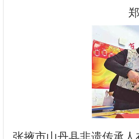
郑
张掖市山丹县非遗传承人