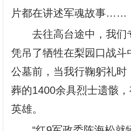
片都在讲述军魂故事……
去往高台途中，我们专
凭吊了牺牲在梨园口战斗
公墓前，当我行鞠躬礼时
葬的1400余具烈士遗骸
英雄。
“红9军政委陈海松就