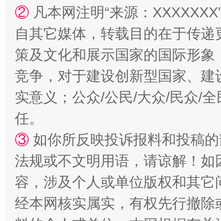
②
凡本网注明“来源：XXXXX
自其它媒体，转载目的在于传递
漫山遍野的桃花与雪山、麦地、白藏房
除了
策及文化和展示国家的国际形象
竞争，对于建设创新型国家、建
实意义；公众/公民/大众/民众
任。
③
如你所反映投诉报料和投稿的
法规或不文明用语，请谅解！如
招工难、用工荒背后
容，涉及个人或单位版权和其它
经本网核实属实，有权先行撤除