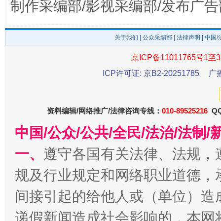
制作采编部/影视采编部/发布广告
这是一记警钟！
谢
关于我们
|
公众采编部
|
法律声明
| 中国
京ICP备11011765号1至3
ICP许可证: 京B2-20251785
广
资料编辑/网络推广/法律咨询专线：
010-89525216
QQ
中国/公众/公共/全民/法治/法
今
在谋一域中谋全局
一、
遵守各国有关法律、法规，
规及行业规定和网络职业道德，
间接引起的给他人或（单位）造
递假新闻造成社会影响的，本网