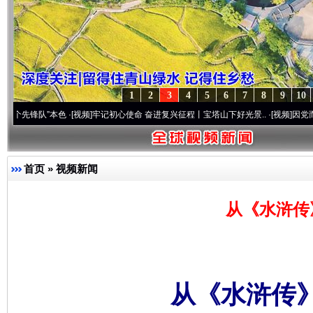
1
2
3
4
5
6
7
8
9
10
队”本色
·[视频]
牢记初心使命 奋进复兴征程丨宝塔山下好光景..
·[视频]
因党而生 为党而
首页
»
视频新闻
从《水浒传
从《水浒传》