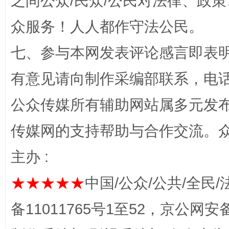
之间公众/民众/公民对法律、政
众服务！人人都作守法公民。
七、参与本网发表评论感言即表明
有意见请向制作采编部联系，电话：0
网上购药对药下症？
公众传媒所有辅助网站属多元发
传媒网的支持帮助与合作交流。
主办 :
★★★★★
中国/公众/公共/全民/
备11011765号1至52，京公网安备：