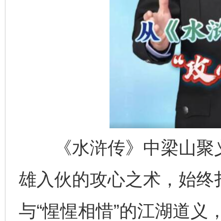
《水浒传》中梁山聚义
雄入伙的攻心之术，始终扎
与“惺惺相惜”的江湖道义