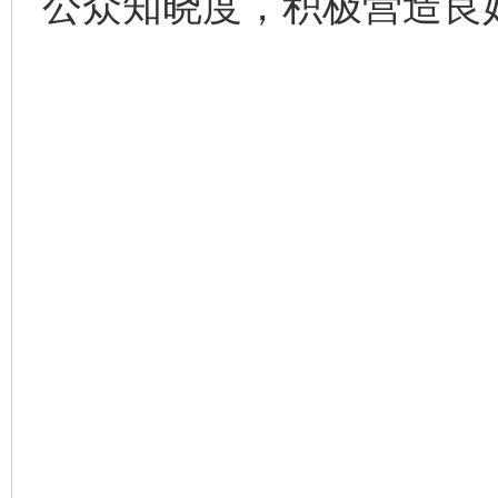
公众知晓度，积极营造良
网上购药对药下症？
这是一记警钟！
谢