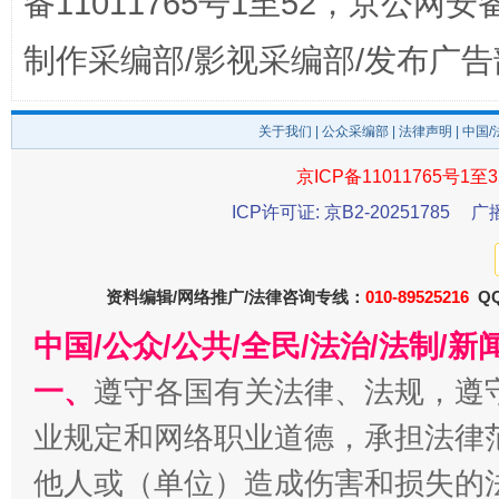
备11011765号1至52，京公网安备：
制作采编部/影视采编部/发布广告
今
关于我们
|
公众采编部
|
法律声明
| 中国
在谋一域中谋全局
京ICP备11011765号1至3
ICP许可证: 京B2-20251785
广
资料编辑/网络推广/法律咨询专线：
010-89525216
QQ
中国/公众/公共/全民/法治/法制/
一、
遵守各国有关法律、法规，遵
习近平的博鳌关键词
业规定和网络职业道德，承担法律
魏明亮
他人或（单位）造成伤害和损失的