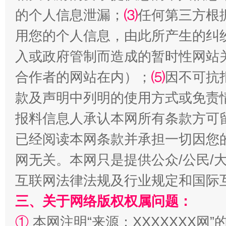
揭批美国五大"原罪"
"炒
的个人信息泄漏；
⑶
任何第三方根
用您的个人信息，由此所产生的纠
入或政府管制而造成的暂时性网站
合作者的网站在内）；
⑸
因不可抗
款及声明中列明的使用方式或免责
报料信息人承认本网所有条款方可
已经阅读本网条款并承担一切因您
解纷+调解+退费，一次搞定
网无关。本网只是提供公众/公民/
互联网法律法规及行业规定和国际
三、关于网络版权权属问题：
①
本网注明“来源：XXXXXXX网”