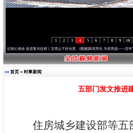
1
2
3
4
5
6
7
8
9
10
心使命 奋进复兴征程丨宝塔山下好光景..
·[视频]
因党而生 为党而战——百年“纪”事⑧加
首页
»
时事新闻
五部门发文推进建
住房城乡建设部等五部