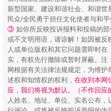
新型国家、建设和谐社会、和谐世界
民众/全民勇于担任文化使者与和
③
如你所反映投诉报料和投稿的部
或不文明用语，请谅解！如因被反
招工难、用工荒背后
人或单位版权和其它问题需即时在
实，有权先行撤除或暂时屏蔽。注
网根据有关法律法规规定，为维护
述权和知情权的权利，
在收到本网
应，我们将视为默认。（不作回应
人姓名、地址、单位、实名公布，让
行评论，或将被反映投诉举报的内