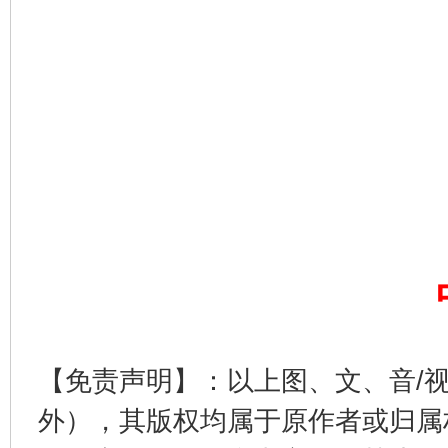
这是一记警钟！
谢
今
在谋一域中谋全局
【免责声明】：以上图、文、音/
外），其版权均属于原作者或归属