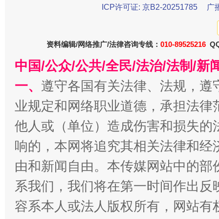
ICP许可证: 京B2-20251785
广
资料编辑/网络推广/法律咨询专线：
010-89525216
QQ
中国/公众/公共/全民/法治/法制/
习近平的博鳌关键词
魏明亮
一、
遵守各国有关法律、法规，遵
业规定和网络职业道德，承担法律
他人或（单位）造成伤害和损失的
响的，本网将追究其相关法律和经
由和新闻自由。本传媒网站中的部
系我们，我们将在第一时间作出反
生
“刷贴”乱象丛生
容系本人或法人版权所有，网站有