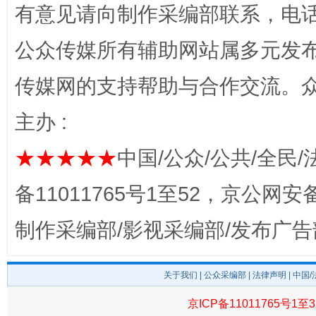
有意见请向制作采编部联系，电话：0
这是一记警钟！
谢
公众传媒所有辅助网站属多元发
传媒网的支持帮助与合作交流。
主办 :
★★★★★
中国/公众/公共/全民/
备11011765号1至52，京公网安备：
今
制作采编部/影视采编部/发布广告
在谋一域中谋全局
关于我们
|
公众采编部
|
法律声明
| 中国
京ICP备11011765号1至3