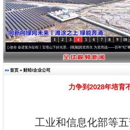
1
2
3
4
5
6
7
8
9
10
 奋进复兴征程丨宝塔山下好光景..
·[视频]
因党而生 为党而战——百年“纪”事⑧加强纪律
首页
»
财经/企业公司
力争到2028年培育
工业和信息化部等五部