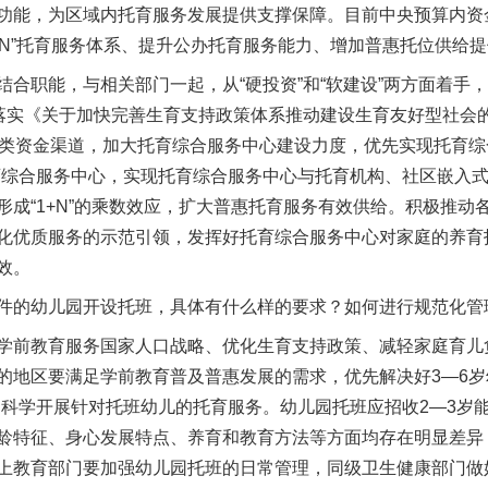
功能，为区域内托育服务发展提供支撑保障。目前中央预算内资
1+N”托育服务体系、提升公办托育服务能力、增加普惠托位供给
职能，与相关部门一起，从“硬投资”和“软建设”两方面着手
落实《关于加快完善生育支持政策体系推动建设生育友好型社会的
各类资金渠道，加大托育综合服务中心建设力度，优先实现托育综
育综合服务中心，实现托育综合服务中心与托育机构、社区嵌入
形成“1+N”的乘数效应，扩大普惠托育服务有效供给。积极推动
化优质服务的示范引领，发挥好托育综合服务中心对家庭的养育
效。
的幼儿园开设托班，具体有什么样的要求？如何进行规范化管
前教育服务国家人口战略、优化生育支持政策、减轻家庭育儿
的地区要满足学前教育普及普惠发展的需求，优先解决好3—6岁
是科学开展针对托班幼儿的托育服务。幼儿园托班应招收2—3岁能
龄特征、身心发展特点、养育和教育方法等方面均存在明显差异
上教育部门要加强幼儿园托班的日常管理，同级卫生健康部门做