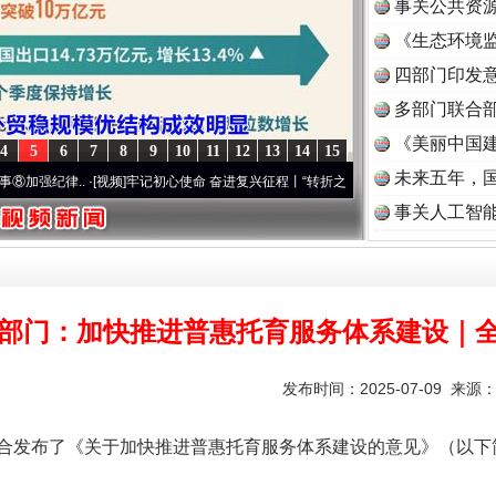
事关公共资
《生态环境监
读
四部门印发
多部门联合部
《美丽中国建
4
5
6
7
8
9
10
11
12
13
14
15
未来五年，
律..
·[视频]
牢记初心使命 奋进复兴征程丨“转折之城”激荡..
·[视频]
牢记初心使命 奋进复
事关人工智
部门：加快推进普惠托育服务体系建设｜
发布时间：2025-07-09 来源
发布了《关于加快推进普惠托育服务体系建设的意见》（以下