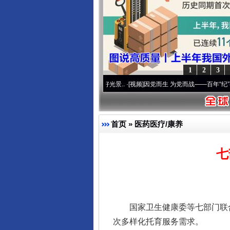
1
2
3
命 奋进复兴征程丨宝塔山下好光景..
·[视频]
因党而生 为党而战——百年“纪”事⑧加强纪
首页
»
医药医疗/康养
七
国家卫生健康委等七部门联合
次多样化托育服务需求。