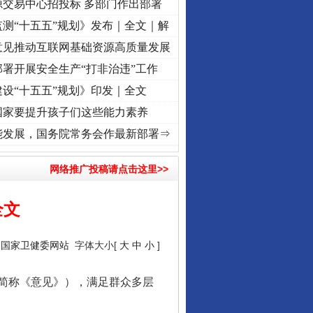
源交易中心招投标 多部门作出部署
测“十五五”规划》发布｜全文｜解
意见推动互联网基础资源高质量发展
署开展安全生产“打非治违”工作
设“十五五”规划》印发｜全文
国家要提升孩子们这些能力素养
兴征程丨红船起航处 潮起..
·[视频]
一首歌的时间，读懂乐至的“诗与远方”
·[视频]
从《
能发展，国务院常务会作最新部署⇒
网络推广投稿请点击这里>>
全文
：
国家卫健委网站
字体大小[
大
中
小
]
简称《意见》），满足群众多层