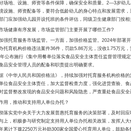
好场地、设施、师资等条件保障，确保安全和质量。2—3岁幼
境设施、师资配备等，要符合低龄幼儿的身心特点和发展需求，
部门应加强幼儿园开设托班的条件评估，同级卫生健康部门按相
场健康有序发展，市场监管部门主要开展了哪些工作?
托育服务市场监管。一方面，加强价格监管。2024年部署开
育机构价格违法案件36件，罚款5.86万元，没收1.75万元，
25年公布施行《集中用餐单位落实食品安全主体责任监督管理规
食品安全管理人员的配备和职责提出明确要求。
《中华人民共和国价格法》，持续加强对托育服务机构价格的
单位食品安全主体责任，加大监督检查力度，强化进货查验、食
时监督整改发现的食品安全问题和风险隐患，严查重处食品安全
用，推动和支持用人单位办托？
落实党中央关于大力发展普惠托育服务的决策部署，及时回应
与上，积极参与研究制定支持用人单位办托相关政策，发挥人大
累计下拨2250万元补助300家全国爱心托育用人单位，鼓励