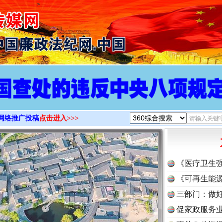
>
网络推广投稿
点击进入>>>
《医疗卫生
《可再生能源
三部门：做好
促家政服务业