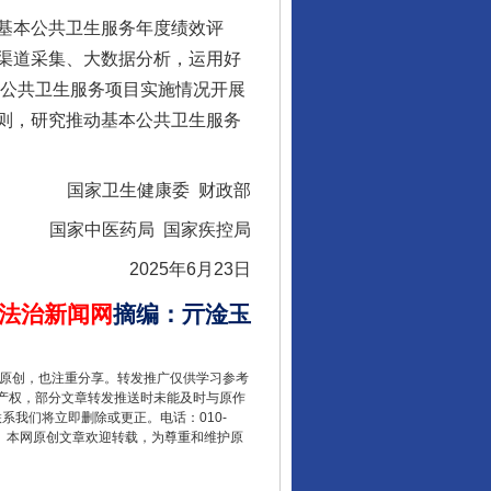
基本公共卫生服务年度绩效评
渠道采集、大数据分析，运用好
本公共卫生服务项目实施情况开展
则，研究推动基本公共卫生服务
法官巧妙执行解纠纷
国家卫生健康委 财政部
国家中医药局 国家疾控局
2025年6月23日
法治新闻网
摘编
：
亓淦玉
重原创，也注重分享。转发推广仅供学习参考
产权，部分文章转发推送时未能及时与原作
联系我们将立即删除或更正。电话：010-
2 1号。本网原创文章欢迎转载，为尊重和维护原
新中国诞生的见证