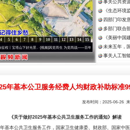
事关公共资
《生态环境监
读
四部门印发
多部门联合部
《美丽中国建
4
5
6
7
8
9
10
11
12
13
14
15
未来五年，
山下好光景..
·[视频]
因党而生 为党而战——百年“纪”事⑧加强纪律..
·[视频]
牢记初心使
事关人工智
025年基本公卫服务经费人均财政补助标准9
发布时间：2025-06-26 
《关于做好2025年基本公共卫生服务工作的通知》解读
年基本公共卫生服务工作，国家卫生健康委、财政部、国家中医