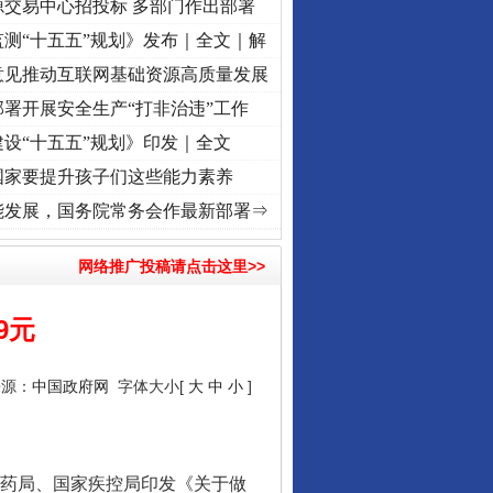
源交易中心招投标 多部门作出部署
测“十五五”规划》发布｜全文｜解
意见推动互联网基础资源高质量发展
署开展安全生产“打非治违”工作
设“十五五”规划》印发｜全文
国家要提升孩子们这些能力素养
命 奋进复兴征程丨“转折之城”激荡..
·[视频]
牢记初心使命 奋进复兴征程丨红船起航处 潮
能发展，国务院常务会作最新部署⇒
网络推广投稿请点击这里>>
9元
来源：
中国政府网
字体大小[
大
中
小
]
药局、国家疾控局印发《关于做