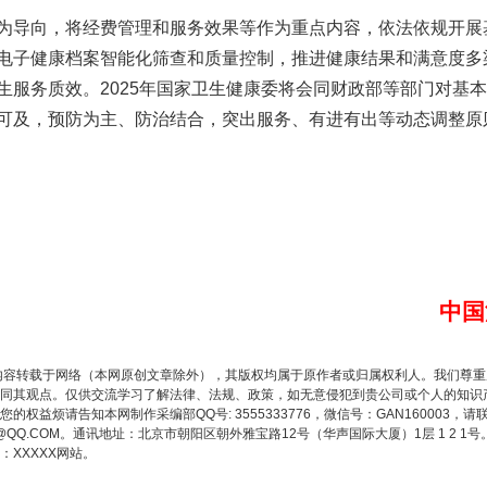
导向，将经费管理和服务效果等作为重点内容，依法依规开展
电子健康档案智能化筛查和质量控制，推进健康结果和满意度多
生服务质效。2025年国家卫生健康委将会同财政部等部门对基
可及，预防为主、防治结合，突出服务、有进有出等动态调整原
谢谢有你温暖了四季
中国
内容转载于网络（本网原创文章除外），其版权均属于原作者或归属权利人。我们尊
同其观点。仅供交流学习了解法律、法规、政策，如无意侵犯到贵公司或个人的知识
权益烦请告知本网制作采编部QQ号: 3555333776，微信号：GAN160003，请
3776@QQ.COM。通讯地址：北京市朝阳区朝外雅宝路12号（华声国际大厦）1层 1 
今年投资意愿榜揭晓
XXXXX网站。