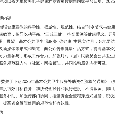
推动以省为单位将电子健康档案首页数据向国家平台归集。202
和内容
健康宣教的科学性、权威性、规范性。结合“时令节气与健康
教育，倡导吃动平衡、“三减三健”、控烟限酒等健康理念。开展
承、展望：基本公共卫生‘我服务 你健康’”主题宣传月，各地要
及新媒体等形式和渠道，向公众传播健康生活方式，提高基本公
方力量参与，形成工作合力。加强对村（居）民委员会公共卫生
服务规范融入村（社区）网格管理，共同推动服务均衡可及。
关于下达2025年基本公共卫生服务补助资金预算的通知》（财社
茶叶“炒上天”
年度绩效目标任务，加快资金拨付和执行进度，不得截留、挪用
服务补助。加强跨部门协同，推进资金全流程穿透式监管，积极
，提高资金管理使用的规范性和有效性。
估