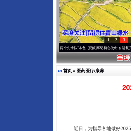
1
2
3
改变雪域高原..
·[视频]
永葆“两个先锋队”本色
·[视频]
牢记初心使命 奋进复兴征程丨宝塔
首页
»
医药医疗/康养
2
近日，为指导各地做好2025