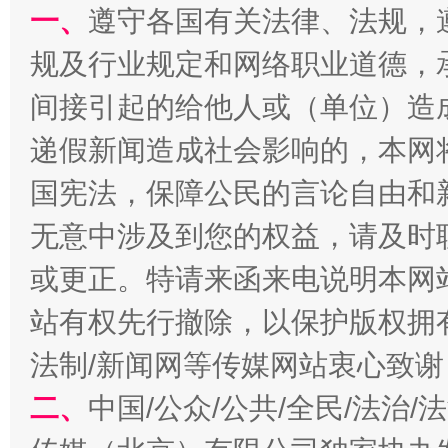
生
一、
遵守各国有关法律、法规，
“刷贴”乱象丛生
规及行业规定和网络职业道德，
间接引起的给他人或（单位）造
递假新闻造成社会影响的，本网
国宪法，保障公民的言论自由和
无意中涉及到您的权益，请及时
或更正。特请来函来电说明本网
揭批美国五大"原罪"
"炒
站有权先行撤除，以保护版权拥有者
法制/新闻网等传媒网站衷心致谢
二、
中国/公众/公共/全民/法治