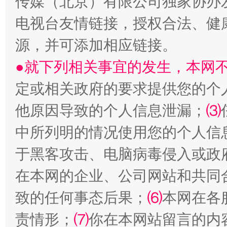
传媒（北京）有限公司独家协办
电视台友情链接，授权合法、健
源，并可添加相应链接。
解纷+调解+退费，一次搞定
●就下列相关事宜的发生，本网
定或相关政府的要求提供您的个
他原因导致的个人信息泄漏；
⑶
中所列明的情况使用您的个人信
于黑客攻击、电脑病毒侵入或政
在本网的企业、公司网站和共同
站台名比不上好声名
致的任何事态后果；
⑹
本网在各
责情形；
⑺
你在本网站留言的内