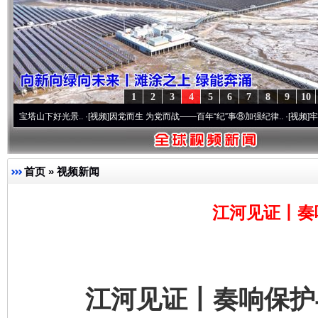
1
2
3
4
5
6
7
8
9
10
下好光景..
·[视频]
因党而生 为党而战——百年“纪”事⑧加强纪律..
·[视频]
牢记初心使命 
首页
»
视频新闻
江河见证丨奏
江河见证丨奏响保护