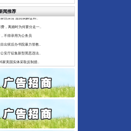
守，一别两宽：这场老年..
新闻推荐
条伤亲情 巡回调解促和..
保费，离婚时为何要分走一..
誉，不得录用为公务员
目出狱后办书院暴力管教..
公安厅征集新型黑恶违法..
6家美国实体采取反制措..
起首例对外贸易国家安全..
通报西安赛格商场坠亡事件
法官巧妙执行解纠纷
产可执”到“全额执行”
检抗诉的疑难复杂刑事案件
5死1伤，四川省安委会挂..
私家车群死群伤事故多发..
守，一别两宽：这场老年..
条伤亲情 巡回调解促和..