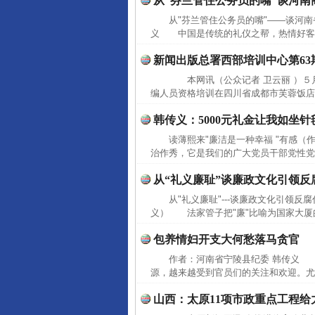
从“芬兰管住公务员的嘴”谈河南
从"芬兰管住公务员的嘴"——谈河
义 中国是传统的礼仪之帮，热情好客、
新闻出版总署西部培训中心第6
本网讯（公众记者 卫云丽 ）５月
编人员资格培训在四川省成都市芙蓉饭店
韩传义：5000元礼金让我如坐针
读薄熙来"廉洁是一种幸福 "有感
治作秀，它是我们的广大党员干部党性党
从“礼义廉耻”谈廉政文化引领反
这是一记警钟！
从"礼义廉耻"---谈廉政文化引领
义） 法家管子把"廉"比喻为国家大厦的
包养情妇开支大何愁落马贪官
作者：河南省宁陵县纪委 韩传义
源，越来越受到官员们的关注和欢迎。尤
山西：太原11项市政重点工程给