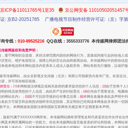
京ICP备11011765号1至35
京公网安备 11010502051457
证: 京B2-20251785
广播电视节目制作经营许可证:（京）字第3
咨询专线：
010-89525216
QQ在线：3555333776 本传媒网律师团
生物安全法正式实施
民传媒网版权和免责声明：
德，遵守网络职业道德，承担法律范围内因你的网络行为，直接或间接引起的给他人或
经济责任。维护各国宪法，保障公民的言论自由和新闻自由。本传媒网站中的部份信息
请来函来电说明本网站提供内容系本人或法人版权所有，网站有权先行撤除，以保护版
传媒等传媒网站，由众全影视文化传媒（北京）有限公司独家协办发布广告。欢迎合法
来源，并可添加相应链接。
律责任：⑴
本网根据法律规定或相关政府的要求提供您的个人信息；
⑵
由于您将个人
列明的情况使用您的个人信息，由此所产生的纠纷责任；
⑷
任何由于黑客攻击、电脑病
者的网站在内）；
⑸
因不可抗拒导致的任何事态后果；
⑹
本网在各服务条款及声明中列
有条款方可留言和反映投诉报料等讯息投稿，其证明你已经阅读本网条款并承担一切因
语权平台。本网根据各国新法律和国际互联网有关规定将不定期更新本声明。
作品，版权均属于XXXXXXX网所有。本传媒网站拥有管理笔名和代表某些合作伙伴在
"炒鞋教程"里的骗局
本网及本网所属网站的一切权力。你在本传媒网站留言板发表的评论和投稿，本网站有
本网上述作品。已经本网授权使用作品的单位或网站，应在授权范围内使用，并注明“来