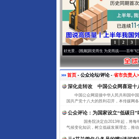
1
2
3
心使命 奋进复兴征程丨宝塔山下好光景..
·[视频]
因党而生 为党而战——百年“纪”事⑧加
首页
- 公众论坛/评论 -
省市负责人>
深化走转改 中国公众网喜迎十
中国公众网迎接中华人民共和国中
国共产党十八大的胜利召开，本传媒网各
公众评论：为国家设立“低碳日”
国务院决定自2013年起，将每年
气候变化知识，树立低碳发展理念，推动
网上购药对药下症？