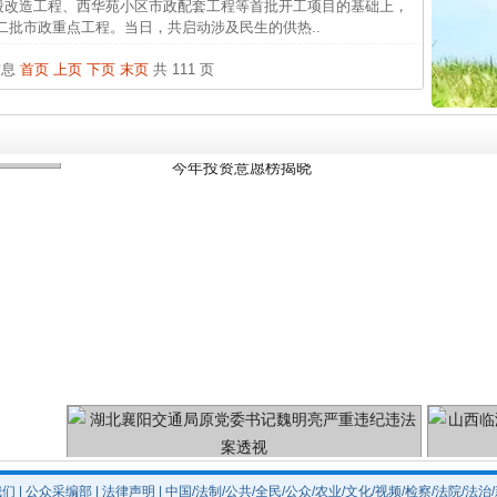
改造工程、西华苑小区市政配套工程等首批开工项目的基础上，
26万
二批市政重点工程。当日，共启动涉及民生的供热..
杨天
信息
首页
上页
下页
末页
共 111 页
传销头
今年投资意愿榜揭晓
四川省
中方对
中国发
官方
从“无
最高
事故致
魏明亮严重违纪违法案透视
我们
|
公众采编部
|
法律声明
| 中国/法制/公共/全民/公众/农业/文化/视频/检察/法院/法治