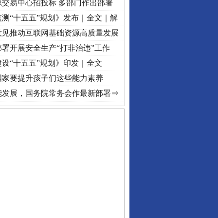
源交易中心招投标 多部门作出部署
测“十五五”规划》发布｜全文｜解
意见推动互联网基础资源高质量发展
署开展安全生产“打非治违”工作
设“十五五”规划》印发｜全文
国家要提升孩子们这些能力素养
进复兴征程丨红船起航处 潮起..
·[视频]
一首歌的时间，读懂乐至的“诗与远方”
·[视频]
能发展，国务院常务会作最新部署⇒
私家车群死群伤事故多发..
“神药”背后的真相