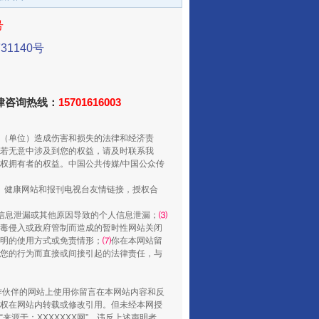
号
1140号
法律咨询热线：
15701616003
别拿“量子”当幌子
（单位）造成伤害和损失的法律和经济责
若无意中涉及到您的权益，请及时联系我
权拥有者的权益。中国公共传媒/中国公众传
、健康网站和报刊电视台友情链接，授权合
信息泄漏或其他原因导致的个人信息泄漏；
⑶
毒侵入或政府管制而造成的暂时性网站关闭
明的使用方式或免责情形；
⑺
你在本网站留
您的行为而直接或间接引起的法律责任，与
合作伙伴的网站上使用你留言在本网站内容和反
习近平的“航天情”
权在网站内转载或修改引用。但未经本网授
源于：XXXXXXX网”。违反上述声明者，