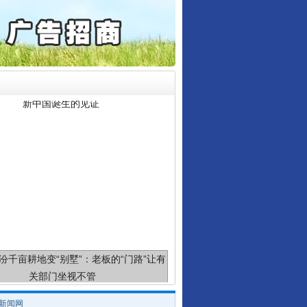
保费，离婚时为何要分走一..
誉，不得录用为公务员
目出狱后办书院暴力管教..
新中国诞生的见证
公安厅征集新型黑恶违法..
6家美国实体采取反制措..
起首例对外贸易国家安全..
通报西安赛格商场坠亡事件
产可执”到“全额执行”
检抗诉的疑难复杂刑事案件
5死1伤，四川省安委会挂..
千亩耕地变“别墅”
/新闻网