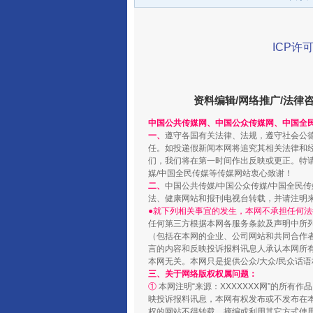
ICP许可
资料编辑/网络推广/法律
“刷贴”乱象丛生
中国公共传媒网、中国公众传媒网、中国全
一、
遵守各国有关法律、法规，遵守社会公
任。如投递假新闻本网将追究其相关法律和
们，我们将在第一时间作出反映或更正。特
媒/中国全民传媒等传媒网站衷心致谢！
二、
中国公共传媒/中国公众传媒/中国全民
法、健康网站和报刊电视台转载，并请注明
●就下列相关事宜的发生，本网不承担任何法
任何第三方根据本网各服务条款及声明中所
（包括在本网的企业、公司网站和共同合作
言的内容和反映投诉报料讯息人承认本网所
本网无关。本网只是提供公众/大众/民众话
三、关于网络版权权属问题：
①
本网注明“来源：XXXXXXX网”的所有
揭批美国五大"原罪"
映投诉报料讯息，本网有权发布或不发布在
权的网站不得转载、摘编或利用其它方式使用