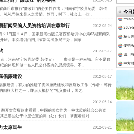
商丘推行“廉政灶”的必要性
2012-05-25
茶叶“炒上天”
半生相
南省商丘市推行"廉政灶"的必要性作者：河南省宁陵县纪委 韩传
今日
一纸欠
礼礼尚往来是人之常情。然而，时下，社会上一些..
26万
3期新闻采编人员资格培训在蓉举行
2012-05-24
杨天
２1日至２４日，国家新闻出版总署西部培训中心第63期新闻采
传销头
开班。本次培训由四川省新闻出版局主办，国家..
四川省
毡
2012-05-17
中方对
（作者：河南省宁陵县纪委 韩传义） 廉洁是一种幸福。它不是政
纪的体现和做一名人民公仆应有的思想境界。不..
中国发
官方
腐倡廉建设
2012-05-17
谢谢有你温暖了四季
从“无
反腐倡廉建设，有力的推进了党风廉政建设和反腐败工作（作者：韩传
四根大柱之一，即后人概括的"礼义廉耻，国之..
最高
事故致
2012-05-14
近期涉
 翻开贪官腐败史看看，中国的美女作为一种优质的社会公共资
其是那些处于中层位置的局（处）长们，掌握着相对..
半生相
力太原民生
2012-03-21
一纸欠