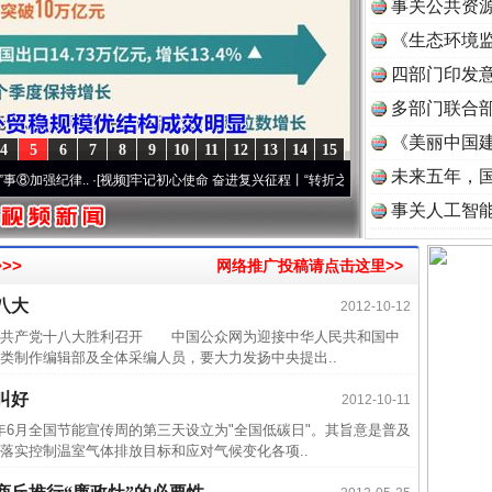
事关公共资
《生态环境监
读
四部门印发
多部门联合部
《美丽中国建
4
5
6
7
8
9
10
11
12
13
14
15
未来五年，
强纪律..
·[视频]
牢记初心使命 奋进复兴征程丨“转折之城”激荡..
·[视频]
牢记初心使命 奋
事关人工智
>>
网络推广投稿请点击这里>>
八大
2012-10-12
国共产党十八大胜利召开 中国公众网为迎接中华人民共和国中
类制作编辑部及全体采编人员，要大力发扬中央提出..
叫好
2012-10-11
6月全国节能宣传周的第三天设立为"全国低碳日"。其旨意是普及
落实控制温室气体排放目标和应对气候变化各项..
近期涉